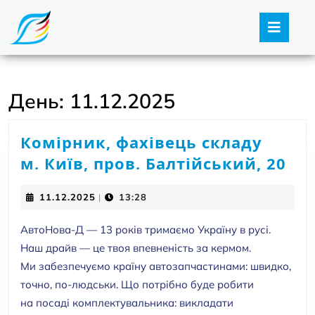
Open
Butt
День:
11.12.2025
Комірник, фахівець складу
Ко
м. Київ, пров. Балтійський, 20
фа
11.12.2025
11.12.2025
13:28
|
ск
м.
АвтоНова-Д — 13 років тримаємо Україну в русі.
Киї
Наш драйв — це твоя впевненість за кермом.
про
Ми забезпечуємо країну автозапчастинами: швидко,
точно, по-людськи. Що потрібно буде робити
Бал
на посаді комплектувальника: викладати
20