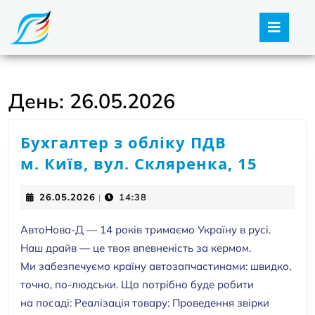
Open
Butt
День:
26.05.2026
Бухгалтер з обліку ПДВ
Бухга
м. Київ, вул. Скляренка, 15
з
26.05.2026
26.05.2026
14:38
|
обліку
ПДВ
АвтоНова-Д — 14 років тримаємо Україну в русі.
м.
Наш драйв — це твоя впевненість за кермом.
Київ,
Ми забезпечуємо країну автозапчастинами: швидко,
точно, по-людськи. Що потрібно буде робити
вул.
на посаді: Реалізація товару: Проведення звірки
Скляр